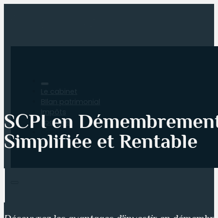
Le cabinet
BIlan patrimonial
Impôts
SCPI en Démembrement :
Epargne
Contact
Simplifiée et Rentable